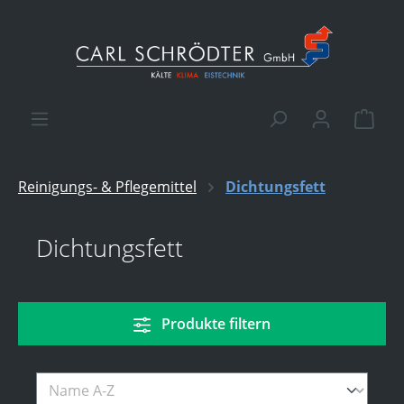
alt springen
Ware
Reinigungs- & Pflegemittel
Dichtungsfett
Dichtungsfett
Produkte filtern