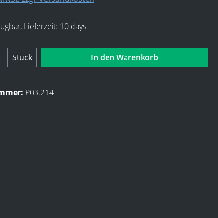
ügbar, Lieferzeit: 10 days
Anzahl: Gib den gewünschten Wert ein ode
Stück
In den Warenkorb
ummer:
P03.214