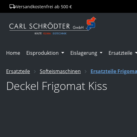
Versandkostenfrei ab 500 €
springen
Zur Hauptnavigation springen
Home
Eisproduktion
Eislagerung
Ersatzteile
Ersatzteile
Softeismaschinen
Ersatzteile Frigom
Deckel Frigomat Kiss
Bildergalerie überspringen