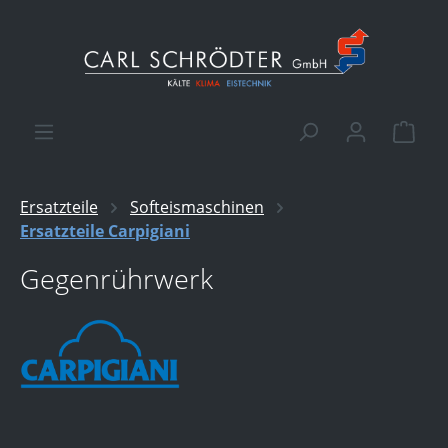
alt springen
Ware
Ersatzteile
Softeismaschinen
Ersatzteile Carpigiani
Gegenrührwerk
Bildergalerie überspringen