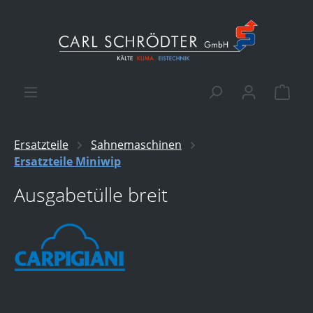
alt springen
Ware
Ersatzteile
Sahnemaschinen
Ersatzteile Miniwip
Ausgabetülle breit
Bildergalerie überspringen