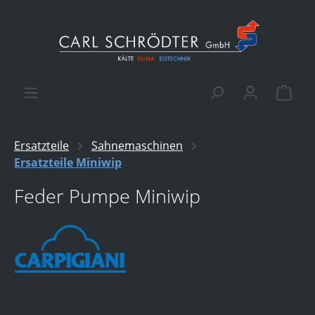
alt springen
Ware
Ersatzteile
Sahnemaschinen
Ersatzteile Miniwip
Feder Pumpe Miniwip
Bildergalerie überspringen