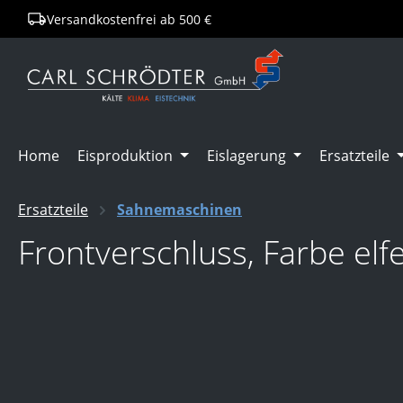
Versandkostenfrei ab 500 €
springen
Zur Hauptnavigation springen
Home
Eisproduktion
Eislagerung
Ersatzteile
Ersatzteile
Sahnemaschinen
Frontverschluss, Farbe elf
Bildergalerie überspringen