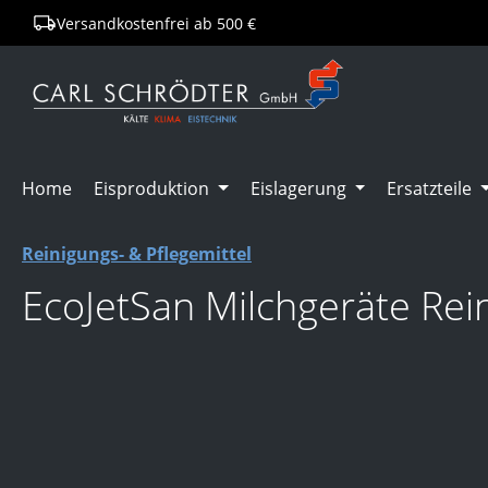
Versandkostenfrei ab 500 €
springen
Zur Hauptnavigation springen
Home
Eisproduktion
Eislagerung
Ersatzteile
Reinigungs- & Pflegemittel
EcoJetSan Milchgeräte Rei
Bildergalerie überspringen