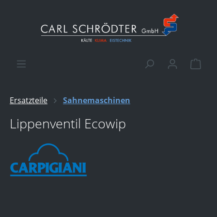
alt springen
Ware
Ersatzteile
Sahnemaschinen
Lippenventil Ecowip
Bildergalerie überspringen