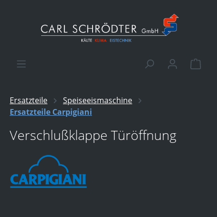
alt springen
Ware
Ersatzteile
Speiseeismaschine
Ersatzteile Carpigiani
Verschlußklappe Türöffnung
Bildergalerie überspringen