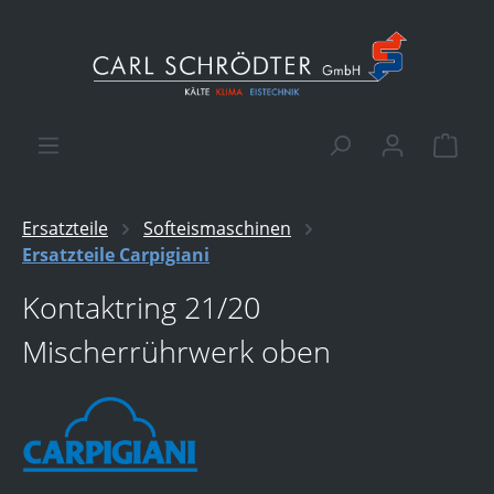
alt springen
Ware
Ersatzteile
Softeismaschinen
Ersatzteile Carpigiani
Kontaktring 21/20
Mischerrührwerk oben