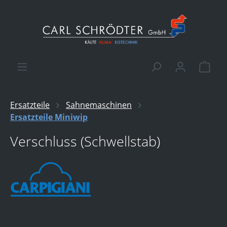
alt springen
Ware
Ersatzteile
Sahnemaschinen
Ersatzteile Miniwip
Verschluss (Schwellstab)
Bildergalerie überspringen