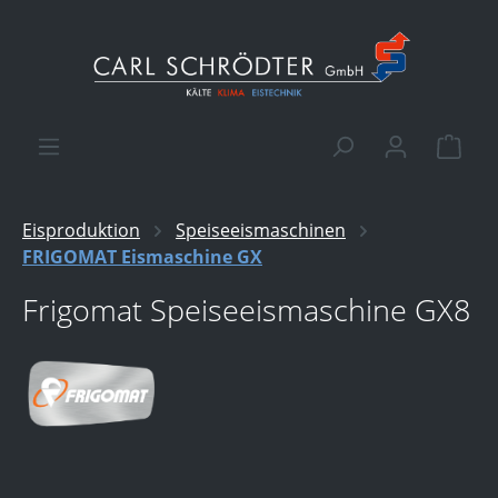
alt springen
Ware
Eisproduktion
Speiseeismaschinen
FRIGOMAT Eismaschine GX
Frigomat Speiseeismaschine GX8
Bildergalerie überspringen