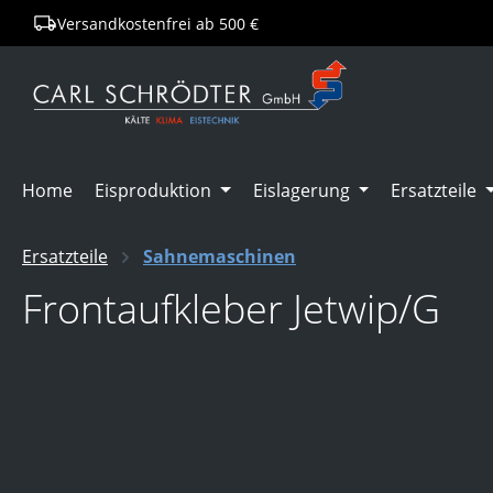
Versandkostenfrei ab 500 €
springen
Zur Hauptnavigation springen
Home
Eisproduktion
Eislagerung
Ersatzteile
Ersatzteile
Sahnemaschinen
Frontaufkleber Jetwip/G
Bildergalerie überspringen