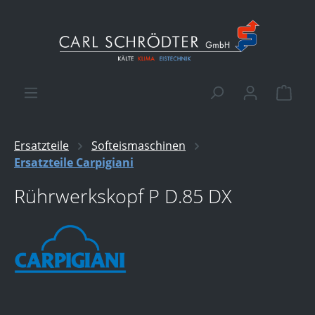
alt springen
Ware
Ersatzteile
Softeismaschinen
Ersatzteile Carpigiani
Rührwerkskopf P D.85 DX
Bildergalerie überspringen